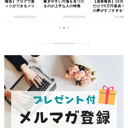
ぎやすい穴場を見つけ
【成果報告】10月楽アマ
【成果報告】ブログ
のが上手な人の特徴
だけで5万円達成！今後
天アフィリができる
の夢がすごすぎるママ
ット
2024年3月29日
2024年2月2日
2026年3月