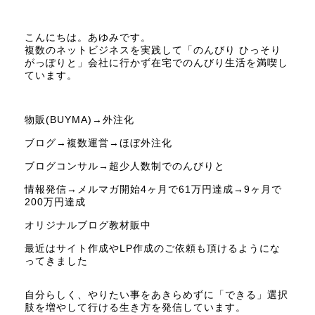
こんにちは。あゆみです。
複数のネットビジネスを実践して「のんびり ひっそり
がっぽりと」会社に行かず在宅でのんびり生活を満喫し
ています。
物販(BUYMA)→外注化
ブログ→複数運営→ほぼ外注化
ブログコンサル→超少人数制でのんびりと
情報発信→メルマガ開始4ヶ月で61万円達成→9ヶ月で
200万円達成
オリジナルブログ教材販中
最近はサイト作成やLP作成のご依頼も頂けるようにな
ってきました
自分らしく、やりたい事をあきらめずに「できる」選択
肢を増やして行ける生き方を発信しています。