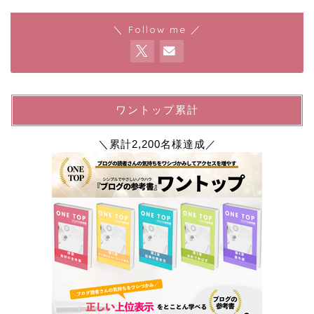
＼ Follow me ／
ワントップ累計
＼累計2,200名様達成／