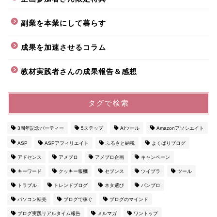
副業を本業にして暮らす
成果を加速させるコラム
教材実践者さんの成果報告＆感想
タグで検索
3周年記念パーティー
5ステップ
AIツール
Amazonアソシエイト
ASP
ASPアフィリエイト
ふるさと納税
よくばりブログ
アドセンス
アメブロ
アメブロ企画
キャンペーン
キーワード
クッキー報酬
セブンス
ツイブラ
ツール
トラブル
トレンドブログ
ネタ選び
バンブロ
パソコン転売
ブログで稼ぐ
ブログのマインド
ブログ実践リアルタイム報告
メルマガ
ワントップ