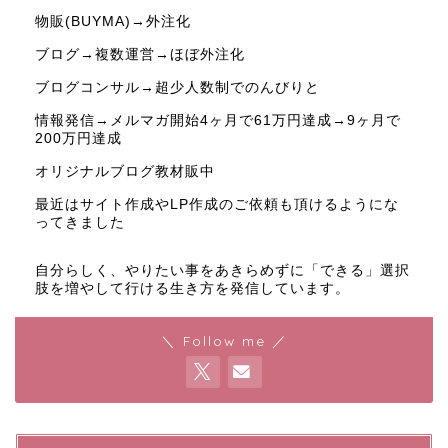
物販(BUYMA)→外注化
ブログ→複数運営→ほぼ外注化
ブログコンサル→超少人数制でのんびりと
情報発信→メルマガ開始4ヶ月で61万円達成→9ヶ月で
200万円達成
オリジナルブログ教材販中
最近はサイト作成やLP作成のご依頼も頂けるようにな
ってきました
自分らしく、やりたい事をあきらめずに「できる」選択
肢を増やして行ける生き方を発信しています。
＼ Follow me ／