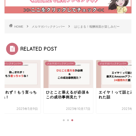
HOME
メルマガバックナンバー
はじまる！報酬画面が楽しみだー
RELATED POST
マガバックナンバー
メルマガバックナンバー
メルマガバックナンバー
えきれず！もう言っち
ひとこと添えるが必須＆
エイヤ！って話と24
うね！
この成功事例見た？
れた話
2025年5月9日
2023年10月17日
2023年2