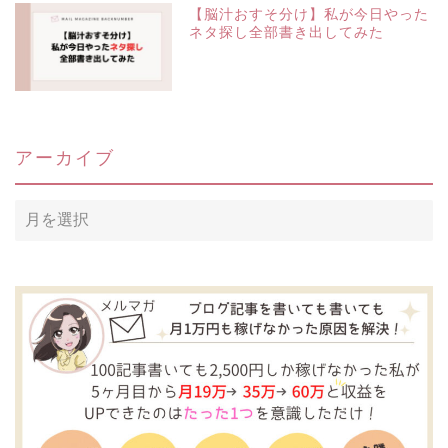
【脳汁おすそ分け】私が今日やった
ネタ探し全部書き出してみた
アーカイブ
ア
ー
カ
イ
ブ