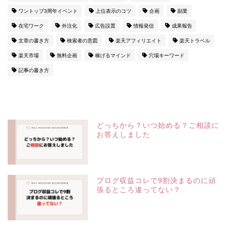
ワントップ3周年イベント
上位表示のコツ
企画
副業
在宅ワーク
外注化
広告設置
情報発信
成果報告
文章の書き方
検索者の意図
楽天アフィリエイト
楽天トラベル
楽天市場
無料企画
稼げるマインド
穴場キーワード
記事の書き方
どっちから？いつ始める？ご相談に
お答えしました
ブログ収益コレで9割決まるのに頑
張るところ違ってない？