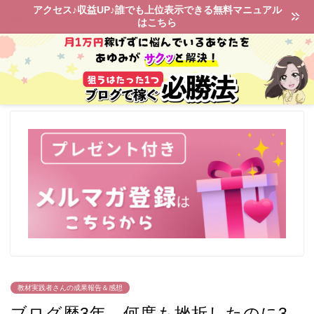
アクセス♪収益UP♪誰でも上位表示できる無料マニュアル
はこちら
教材実践者さんの成果報告＆感想
ブログ歴3年。何度も挫折したのに3