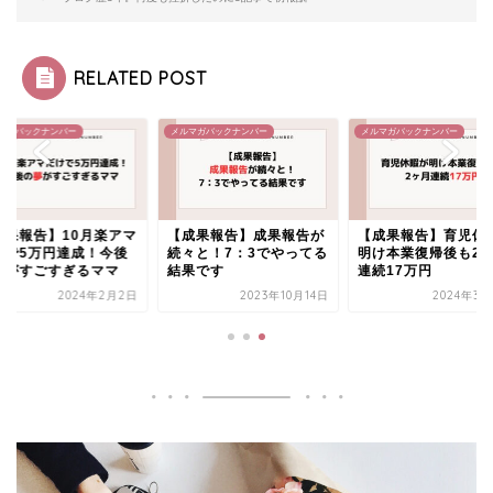
RELATED POST
マガバックナンバー
メルマガバックナンバー
メルマガバックナンバー
成果報告】10月楽アマ
【成果報告】成果報告が
【成果報告】育児休
けで5万円達成！今後
続々と！7：3でやってる
明け本業復帰後も2
夢がすごすぎるママ
結果です
連続17万円
2024年2月2日
2023年10月14日
2024年3月