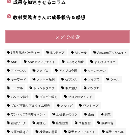
成果を加速させるコラム
教材実践者さんの成果報告＆感想
タグで検索
3周年記念パーティー
5ステップ
AIツール
Amazonアソシエイト
ASP
ASPアフィリエイト
ふるさと納税
よくばりブログ
アドセンス
アメブロ
アメブロ企画
キャンペーン
キーワード
クッキー報酬
セブンス
ツイブラ
ツール
トラブル
トレンドブログ
ネタ選び
バンブロ
パソコン転売
ブログで稼ぐ
ブログのマインド
ブログ実践リアルタイム報告
メルマガ
ワントップ
ワントップ3周年イベント
上位表示のコツ
企画
副業
在宅ワーク
外注化
広告設置
情報発信
成果報告
文章の書き方
検索者の意図
楽天アフィリエイト
楽天トラベル