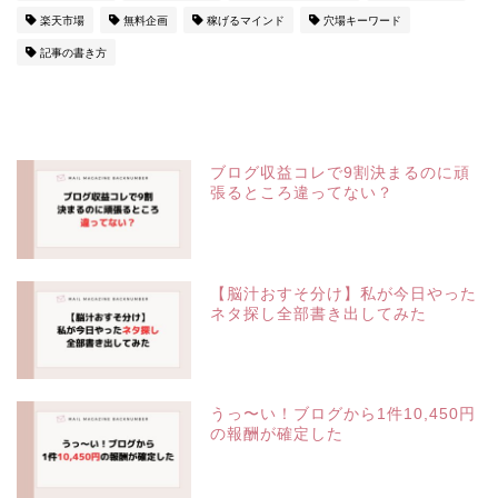
楽天市場
無料企画
稼げるマインド
穴場キーワード
記事の書き方
ブログ収益コレで9割決まるのに頑
張るところ違ってない？
【脳汁おすそ分け】私が今日やった
ネタ探し全部書き出してみた
うっ〜い！ブログから1件10,450円
の報酬が確定した