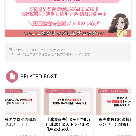
HOME
メルマガバックナンバー
やってる？ブログ保全管理！私の方法をシェアします
RELATED POST
マガバックナンバー
メルマガバックナンバー
メルマガバックナンバー
成果報告】3ヶ月で9万
販売本数100名様達成キ
236人分のブログの
達成！楽天トラベル強
ャンペーン開始しました
を手に入れた！！！
中のあの人