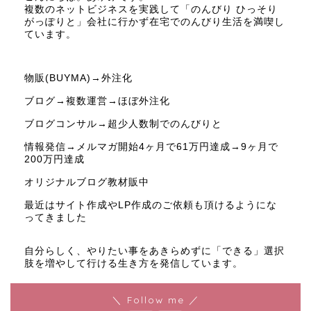
複数のネットビジネスを実践して「のんびり ひっそり
がっぽりと」会社に行かず在宅でのんびり生活を満喫し
ています。
物販(BUYMA)→外注化
ブログ→複数運営→ほぼ外注化
ブログコンサル→超少人数制でのんびりと
情報発信→メルマガ開始4ヶ月で61万円達成→9ヶ月で
200万円達成
オリジナルブログ教材販中
最近はサイト作成やLP作成のご依頼も頂けるようにな
ってきました
自分らしく、やりたい事をあきらめずに「できる」選択
肢を増やして行ける生き方を発信しています。
＼ Follow me ／