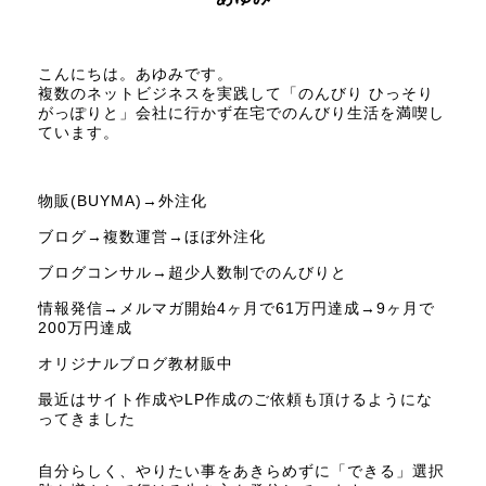
こんにちは。あゆみです。
複数のネットビジネスを実践して「のんびり ひっそり
がっぽりと」会社に行かず在宅でのんびり生活を満喫し
ています。
物販(BUYMA)→外注化
ブログ→複数運営→ほぼ外注化
ブログコンサル→超少人数制でのんびりと
情報発信→メルマガ開始4ヶ月で61万円達成→9ヶ月で
200万円達成
オリジナルブログ教材販中
最近はサイト作成やLP作成のご依頼も頂けるようにな
ってきました
自分らしく、やりたい事をあきらめずに「できる」選択