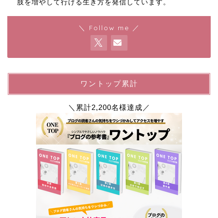
肢を増やして行ける生き方を発信しています。
＼ Follow me ／
ワントップ累計
＼累計2,200名様達成／