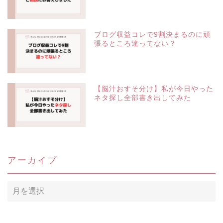
ブログ収益コレで9割決まるのに頑
張るところ違ってない？
【脳汁おすそ分け】私が今日やった
ネタ探し全部書き出してみた
アーカイブ
ア
ー
カ
イ