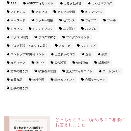
ASP
ASPアフィリエイト
ふるさと納税
よくばりブログ
アドセンス
アメブロ
アメブロ企画
キャンペーン
キーワード
クッキー報酬
セブンス
ツイブラ
ツール
トラブル
トレンドブログ
ネタ選び
バンブロ
パソコン転売
ブログで稼ぐ
ブログのマインド
ブログ実践リアルタイム報告
メルマガ
ワントップ
ワントップ3周年イベント
上位表示のコツ
企画
副業
在宅ワーク
外注化
広告設置
情報発信
成果報告
文章の書き方
検索者の意図
楽天アフィリエイト
楽天トラベル
楽天市場
無料企画
稼げるマインド
穴場キーワード
記事の書き方
どっちから？いつ始める？ご相談に
お答えしました