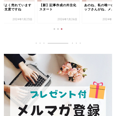
布がよく売れています
【新】記事作成の外注化
あのね、私の唯一の
ー冬支度ですね
スタート
ッフさんがね、メ…
2024年1月23日
2026年1月26日
2024年6