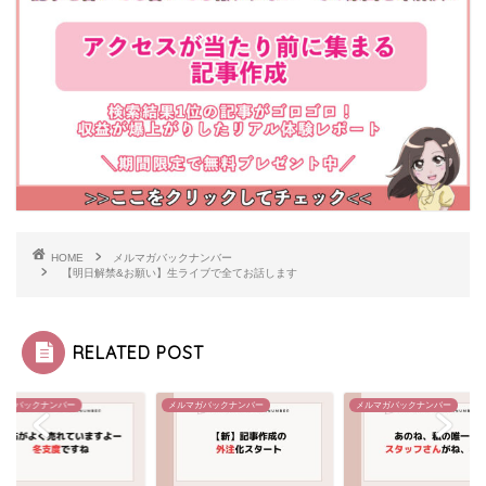
HOME
メルマガバックナンバー
【明日解禁&お願い】生ライブで全てお話します
RELATED POST
マガバックナンバー
メルマガバックナンバー
メルマガバックナンバー