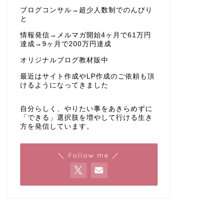
ブログコンサル→超少人数制でのんびり
と
情報発信→メルマガ開始4ヶ月で61万円
達成→9ヶ月で200万円達成
オリジナルブログ教材販中
最近はサイト作成やLP作成のご依頼も頂
けるようになってきました
自分らしく、やりたい事をあきらめずに
「できる」選択肢を増やして行ける生き
方を発信しています。
＼ Follow me ／