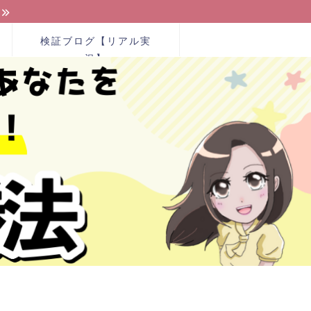
検証ブログ【リアル実
況】