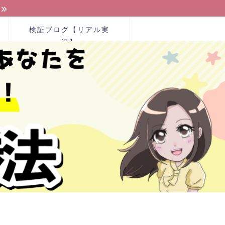
検証ブログ【リアル実
況】