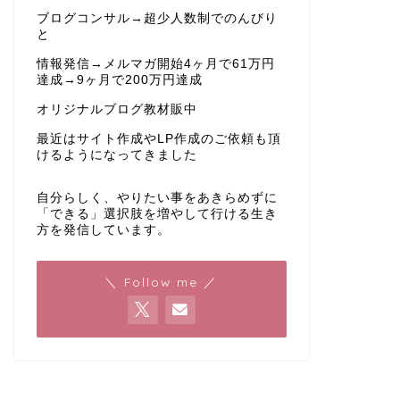
ブログコンサル→超少人数制でのんびり
と
情報発信→メルマガ開始4ヶ月で61万円
達成→9ヶ月で200万円達成
オリジナルブログ教材販中
最近はサイト作成やLP作成のご依頼も頂
けるようになってきました
自分らしく、やりたい事をあきらめずに
「できる」選択肢を増やして行ける生き
方を発信しています。
＼ Follow me ／