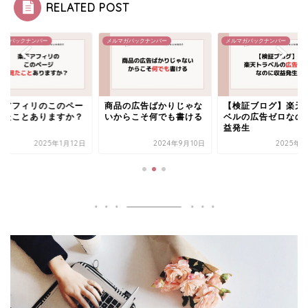
RELATED POST
マガバックナンバー
メルマガバックナンバー
メルマガバックナンバー
天アフィリのこのペー
商品の広告ばかりじゃな
【検証ブログ】楽天
見たことありますか？
いからこそ何でも書ける
ベルの広告ゼロなの
益発生
2025年1月12日
2024年9月10日
2025年5