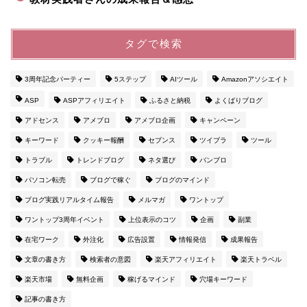
タグで検索
3周年記念パーティー
5ステップ
AIツール
Amazonアソシエイト
ASP
ASPアフィリエイト
ふるさと納税
よくばりブログ
アドセンス
アメブロ
アメブロ企画
キャンペーン
キーワード
クッキー報酬
セブンス
ツイブラ
ツール
トラブル
トレンドブログ
ネタ選び
バンブロ
パソコン転売
ブログで稼ぐ
ブログのマインド
ブログ実践リアルタイム報告
メルマガ
ワントップ
ワントップ3周年イベント
上位表示のコツ
企画
副業
在宅ワーク
外注化
広告設置
情報発信
成果報告
文章の書き方
検索者の意図
楽天アフィリエイト
楽天トラベル
楽天市場
無料企画
稼げるマインド
穴場キーワード
記事の書き方