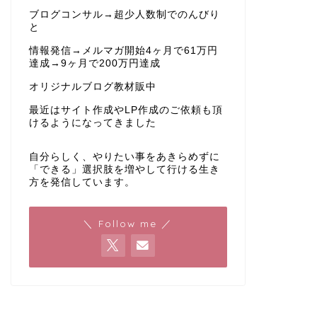
ブログコンサル→超少人数制でのんびり
と
情報発信→メルマガ開始4ヶ月で61万円
達成→9ヶ月で200万円達成
オリジナルブログ教材販中
最近はサイト作成やLP作成のご依頼も頂
けるようになってきました
自分らしく、やりたい事をあきらめずに
「できる」選択肢を増やして行ける生き
方を発信しています。
＼ Follow me ／