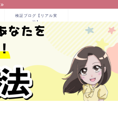
検証ブログ【リアル実
況】