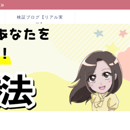
検証ブログ【リアル実
況】