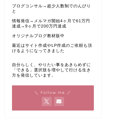
ブログコンサル→超少人数制でのんびり
と
情報発信→メルマガ開始4ヶ月で61万円
達成→9ヶ月で200万円達成
オリジナルブログ教材販中
最近はサイト作成やLP作成のご依頼も頂
けるようになってきました
自分らしく、やりたい事をあきらめずに
「できる」選択肢を増やして行ける生き
方を発信しています。
＼ Follow me ／