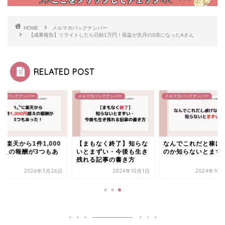
HOME
メルマガバックナンバー
【成果報告】リライトしたら日給1万円！収益が先月の2倍になったAさん
RELATED POST
マガバックナンバー
メルマガバックナンバー
メルマガバックナンバー
に楽天から1件1,000
【まもなく終了】知らな
なんでこれだと稼げ
越えの報酬が3つもあ
いとまずい・今後も生き
のか知らないとまず
た！
残れる記事の書き方
2026年3月26日
2024年10月1日
2024年10