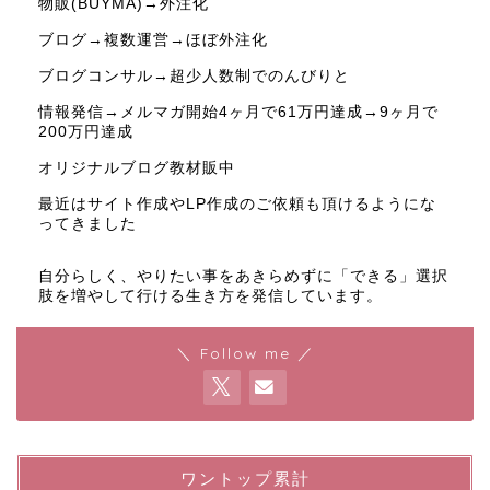
物販(BUYMA)→外注化
ブログ→複数運営→ほぼ外注化
ブログコンサル→超少人数制でのんびりと
情報発信→メルマガ開始4ヶ月で61万円達成→9ヶ月で
200万円達成
オリジナルブログ教材販中
最近はサイト作成やLP作成のご依頼も頂けるようにな
ってきました
自分らしく、やりたい事をあきらめずに「できる」選択
肢を増やして行ける生き方を発信しています。
＼ Follow me ／
ワントップ累計