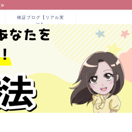
検証ブログ【リアル実
況】