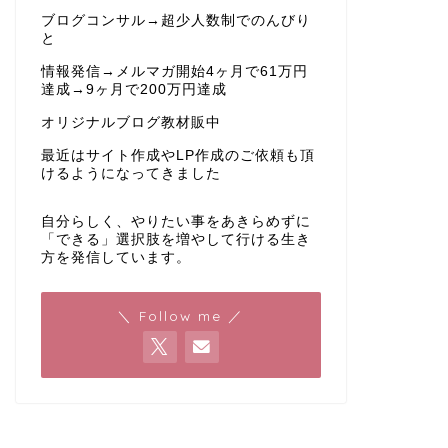
ブログコンサル→超少人数制でのんびり
と
情報発信→メルマガ開始4ヶ月で61万円
達成→9ヶ月で200万円達成
オリジナルブログ教材販中
最近はサイト作成やLP作成のご依頼も頂
けるようになってきました
自分らしく、やりたい事をあきらめずに
「できる」選択肢を増やして行ける生き
方を発信しています。
＼ Follow me ／