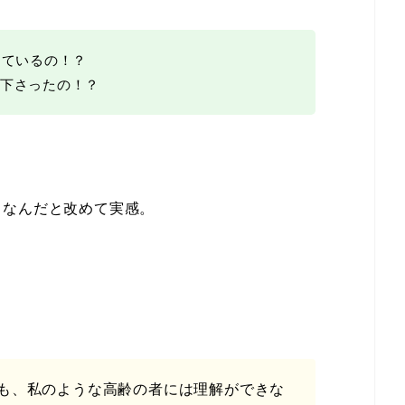
っているの！？
下さったの！？
スなんだと改めて実感。
も、私のような高齢の者には理解ができな