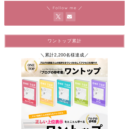
＼ Follow me ／
ワントップ累計
＼累計2,200名様達成／