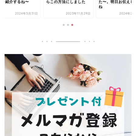
トを紹介するね〜
らこの方法にしました
た〜。明日お伝えし
ね
2024年5月31日
2023年11月29日
2024年2月