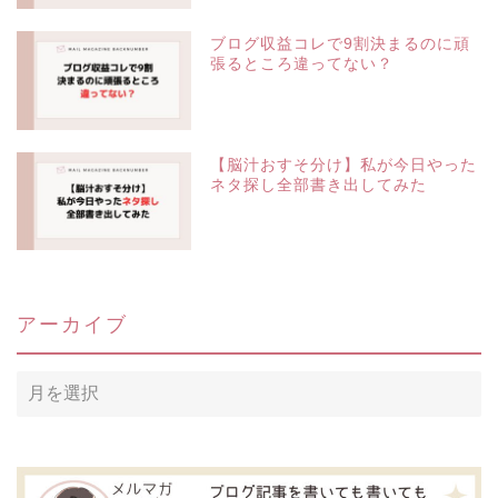
ブログ収益コレで9割決まるのに頑
張るところ違ってない？
【脳汁おすそ分け】私が今日やった
ネタ探し全部書き出してみた
アーカイブ
ア
ー
カ
イ
ブ