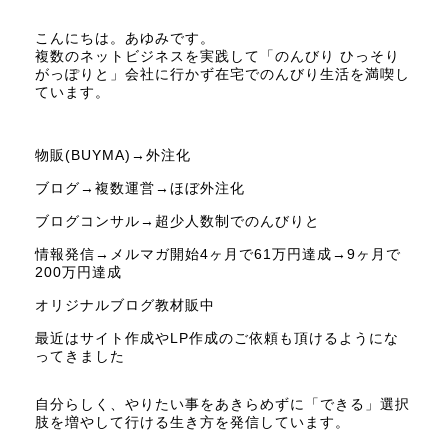
こんにちは。あゆみです。
複数のネットビジネスを実践して「のんびり ひっそり
がっぽりと」会社に行かず在宅でのんびり生活を満喫し
ています。
物販(BUYMA)→外注化
ブログ→複数運営→ほぼ外注化
ブログコンサル→超少人数制でのんびりと
情報発信→メルマガ開始4ヶ月で61万円達成→9ヶ月で
200万円達成
オリジナルブログ教材販中
最近はサイト作成やLP作成のご依頼も頂けるようにな
ってきました
自分らしく、やりたい事をあきらめずに「できる」選択
肢を増やして行ける生き方を発信しています。