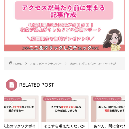
HOME
メルマガバックナンバー
若かりし頃にやらかしたドヤった話
RELATED POST
マガバックナンバー
メルマガバックナンバー
メルマガバックナンバー
2個以上のワクワクポイ
そこすら考えたくないか
あ〜ん、間に合わな