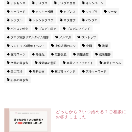
アドセンス
アメブロ
アメブロ企画
キャンペーン
キーワード
クッキー報酬
セブンス
ツイブラ
ツール
トラブル
トレンドブログ
ネタ選び
バンブロ
パソコン転売
ブログで稼ぐ
ブログのマインド
ブログ実践リアルタイム報告
メルマガ
ワントップ
ワントップ3周年イベント
上位表示のコツ
企画
副業
在宅ワーク
外注化
広告設置
情報発信
成果報告
文章の書き方
検索者の意図
楽天アフィリエイト
楽天トラベル
楽天市場
無料企画
稼げるマインド
穴場キーワード
記事の書き方
どっちから？いつ始める？ご相談に
お答えしました