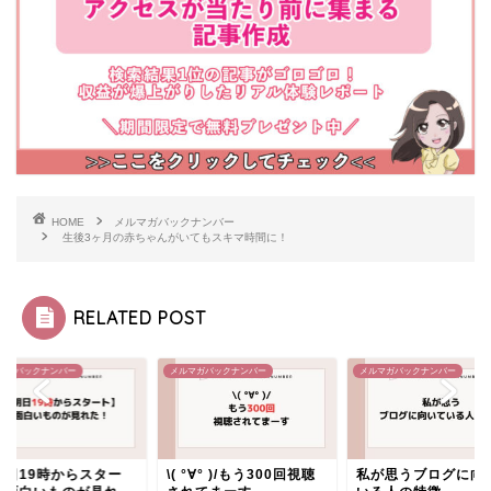
HOME
メルマガバックナンバー
生後3ヶ月の赤ちゃんがいてもスキマ時間に！
RELATED POST
マガバックナンバー
メルマガバックナンバー
メルマガバックナンバー
明日19時からスター
\( °∀° )/もう300回視聴
私が思うブログに向