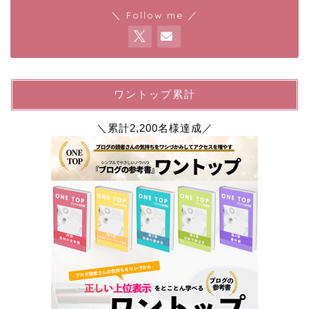
＼ Follow me ／
ワントップ累計
＼累計2,200名様達成／