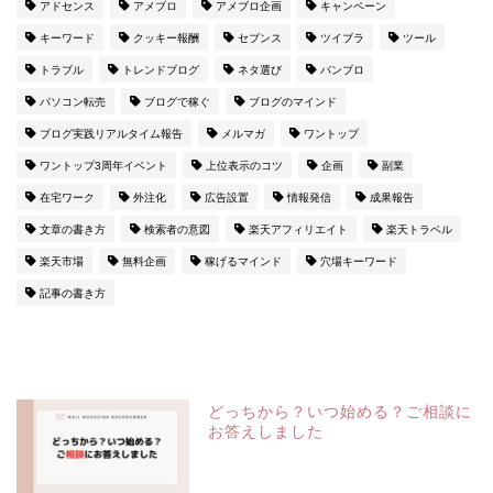
アドセンス
アメブロ
アメブロ企画
キャンペーン
キーワード
クッキー報酬
セブンス
ツイブラ
ツール
トラブル
トレンドブログ
ネタ選び
バンブロ
パソコン転売
ブログで稼ぐ
ブログのマインド
ブログ実践リアルタイム報告
メルマガ
ワントップ
ワントップ3周年イベント
上位表示のコツ
企画
副業
在宅ワーク
外注化
広告設置
情報発信
成果報告
文章の書き方
検索者の意図
楽天アフィリエイト
楽天トラベル
楽天市場
無料企画
稼げるマインド
穴場キーワード
記事の書き方
どっちから？いつ始める？ご相談に
お答えしました