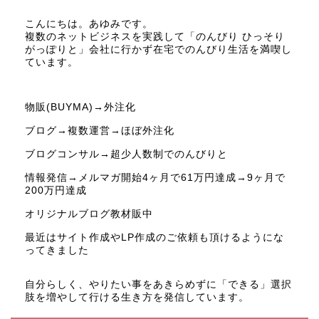
こんにちは。あゆみです。
複数のネットビジネスを実践して「のんびり ひっそり
がっぽりと」会社に行かず在宅でのんびり生活を満喫し
ています。
物販(BUYMA)→外注化
ブログ→複数運営→ほぼ外注化
ブログコンサル→超少人数制でのんびりと
情報発信→メルマガ開始4ヶ月で61万円達成→9ヶ月で
200万円達成
オリジナルブログ教材販中
最近はサイト作成やLP作成のご依頼も頂けるようにな
ってきました
自分らしく、やりたい事をあきらめずに「できる」選択
肢を増やして行ける生き方を発信しています。