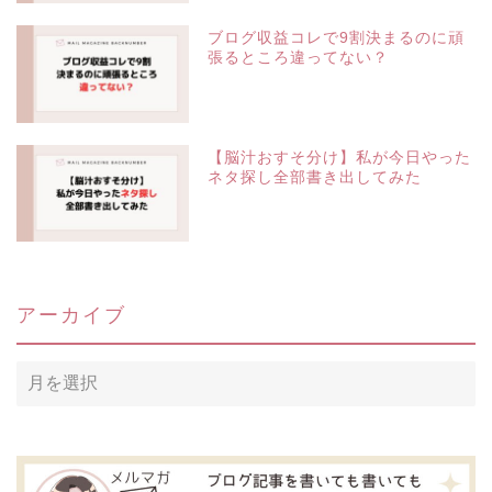
ブログ収益コレで9割決まるのに頑
張るところ違ってない？
【脳汁おすそ分け】私が今日やった
ネタ探し全部書き出してみた
アーカイブ
ア
ー
カ
イ
ブ