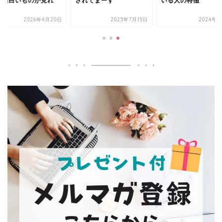
】面白いものが見れ
されてまーす
いる人の特徴
！
2026年4月20日
2025年7月15日
2024年7