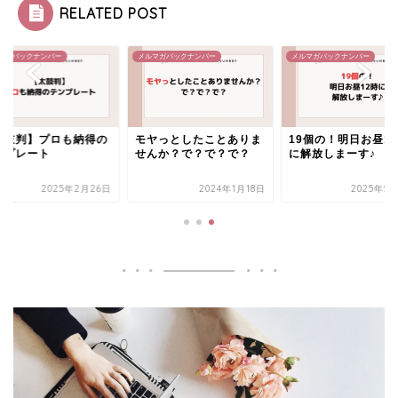
RELATED POST
マガバックナンバー
メルマガバックナンバー
メルマガバックナンバー
太鼓判】プロも納得の
モヤっとしたことありま
19個の！明日お昼1
ンプレート
せんか？で？で？で？
に解放しまーす♪
2025年2月26日
2024年1月18日
2025年5