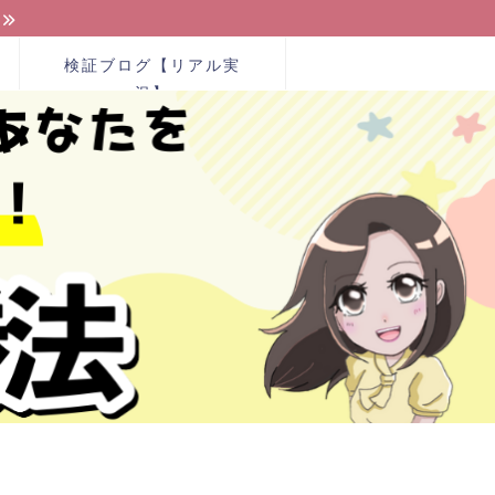
検証ブログ【リアル実
況】