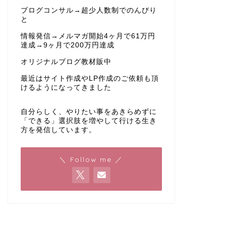
ブログコンサル→超少人数制でのんびり
と
情報発信→メルマガ開始4ヶ月で61万円
達成→9ヶ月で200万円達成
オリジナルブログ教材販中
最近はサイト作成やLP作成のご依頼も頂
けるようになってきました
自分らしく、やりたい事をあきらめずに
「できる」選択肢を増やして行ける生き
方を発信しています。
＼ Follow me ／