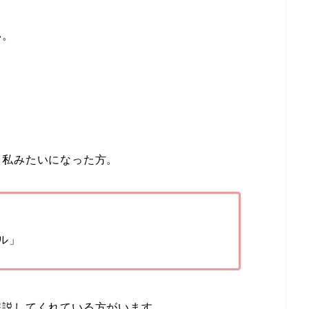
い。
て私みたいになった方。
ル」
解説してくれている方がいます。