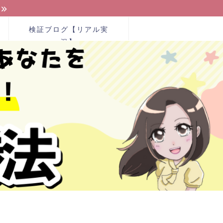
検証ブログ【リアル実
況】