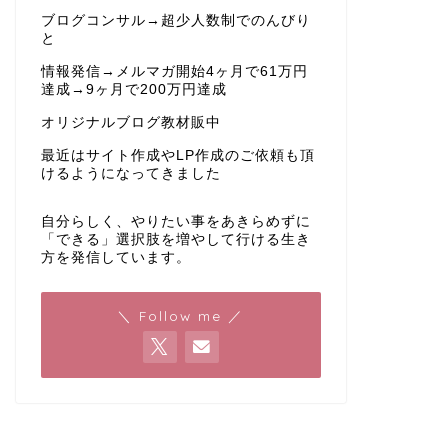
ブログコンサル→超少人数制でのんびり
と
情報発信→メルマガ開始4ヶ月で61万円
達成→9ヶ月で200万円達成
オリジナルブログ教材販中
最近はサイト作成やLP作成のご依頼も頂
けるようになってきました
自分らしく、やりたい事をあきらめずに
「できる」選択肢を増やして行ける生き
方を発信しています。
＼ Follow me ／