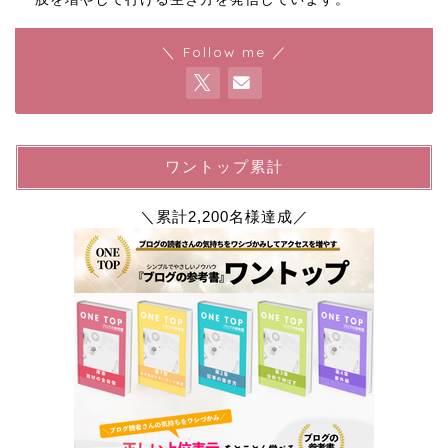
＼ Follow me ／
ワントップ累計
＼累計2,200名様達成／