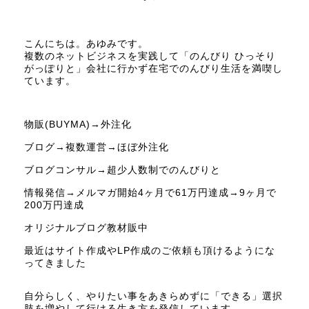
こんにちは。あゆみです。
複数のネットビジネスを実践して「のんびり ひっそり
がっぽりと」会社に行かず在宅でのんびり生活を満喫し
ています。
物販(BUYMA)→外注化
ブログ→複数運営→ほぼ外注化
ブログコンサル→超少人数制でのんびりと
情報発信→メルマガ開始4ヶ月で61万円達成→9ヶ月で
200万円達成
オリジナルブログ教材販中
最近はサイト作成やLP作成のご依頼も頂けるようにな
ってきました
自分らしく、やりたい事をあきらめずに「できる」選択
肢を増やして行ける生き方を発信しています。