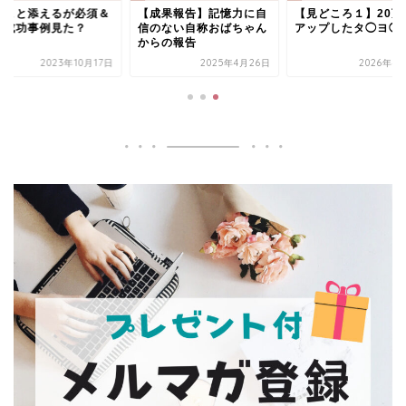
とこと添えるが必須＆
【成果報告】記憶力に自
【見どころ１】20万
の成功事例見た？
信のない自称おばちゃん
アップしたタ◯ヨ◯
からの報告
2023年10月17日
2025年4月26日
2026年4