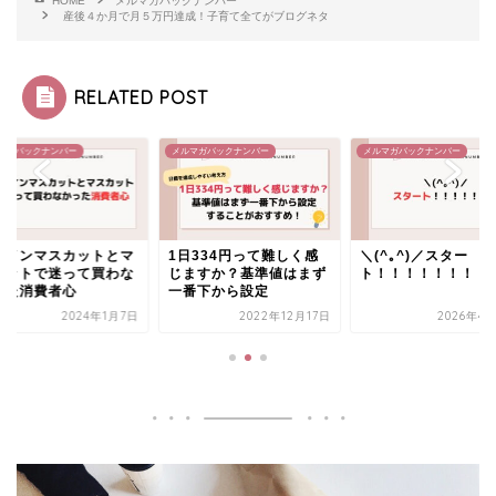
HOME
メルマガバックナンバー
産後４か月で月５万円達成！子育て全てがブログネタ
RELATED POST
マガバックナンバー
メルマガバックナンバー
メルマガバックナンバー
日334円って難しく感
＼(^｡^)／スター
シャインマスカット
ますか？基準値はまず
ト！！！！！！！
スカットで迷って買
番下から設定
かった消費者心
2022年12月17日
2026年4月21日
2024年1