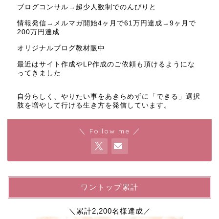
ブログコンサル→超少人数制でのんびりと
情報発信→メルマガ開始4ヶ月で61万円達成→9ヶ月で
200万円達成
オリジナルブログ教材販中
最近はサイト作成やLP作成のご依頼も頂けるようにな
ってきました
自分らしく、やりたい事をあきらめずに「できる」選択
肢を増やして行ける生き方を発信しています。
＼ Follow me ／
ワントップ累計
＼累計2,200名様達成／