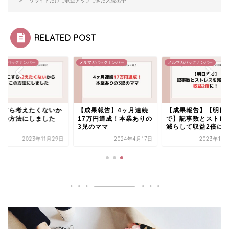
リライトだけで収益アップできた人続出中
RELATED POST
マガバックナンバー
メルマガバックナンバー
メルマガバックナンバー
こすら考えたくないか
【成果報告】4ヶ月連続
【成果報告】【明日
この方法にしました
17万円達成！本業ありの
で】記事数とストレ
3児のママ
減らして収益2倍に
2023年11月29日
2024年4月17日
2023年12