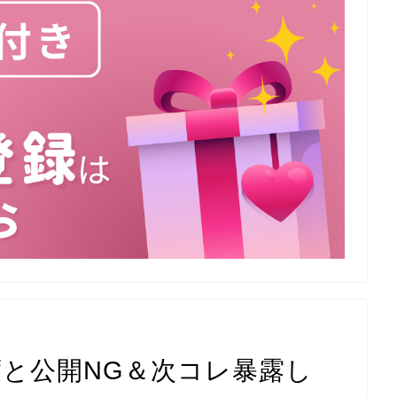
二度と公開NG＆次コレ暴露し