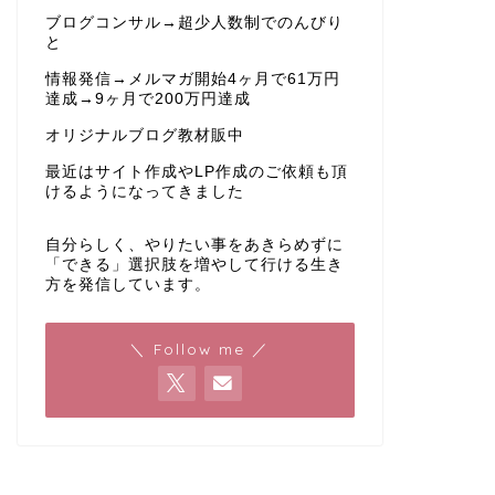
ブログコンサル→超少人数制でのんびり
と
情報発信→メルマガ開始4ヶ月で61万円
達成→9ヶ月で200万円達成
オリジナルブログ教材販中
最近はサイト作成やLP作成のご依頼も頂
けるようになってきました
自分らしく、やりたい事をあきらめずに
「できる」選択肢を増やして行ける生き
方を発信しています。
＼ Follow me ／