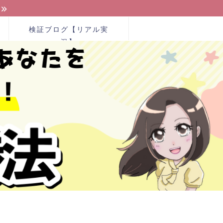
検証ブログ【リアル実
況】