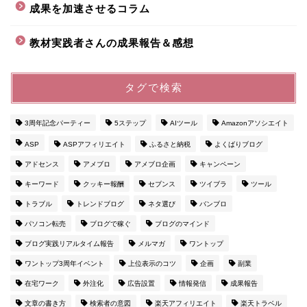
成果を加速させるコラム
教材実践者さんの成果報告＆感想
タグで検索
3周年記念パーティー
5ステップ
AIツール
Amazonアソシエイト
ASP
ASPアフィリエイト
ふるさと納税
よくばりブログ
アドセンス
アメブロ
アメブロ企画
キャンペーン
キーワード
クッキー報酬
セブンス
ツイブラ
ツール
トラブル
トレンドブログ
ネタ選び
バンブロ
パソコン転売
ブログで稼ぐ
ブログのマインド
ブログ実践リアルタイム報告
メルマガ
ワントップ
ワントップ3周年イベント
上位表示のコツ
企画
副業
在宅ワーク
外注化
広告設置
情報発信
成果報告
文章の書き方
検索者の意図
楽天アフィリエイト
楽天トラベル