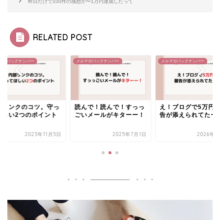
昨日だけで100件の感想が〜1万円達成したって
RELATED POST
マガバックナンバー
メルマガバックナンバー
メルマガバックナンバー
部リンクのコツ。守っ
読んで！読んで！すっっ
え！ブログで5万円
ほしい2つのポイント
ごいメールがキターー！
告が添えられてたー
2023年11月5日
2025年7月1日
2026年3