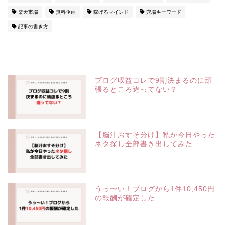
楽天市場
無料企画
稼げるマインド
穴場キーワード
記事の書き方
ブログ収益コレで9割決まるのに頑
張るところ違ってない？
【脳汁おすそ分け】私が今日やった
ネタ探し全部書き出してみた
うっ〜い！ブログから1件10,450円
の報酬が確定した