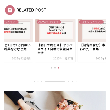
RELATED POST
マガバックナンバー
メルマガバックナンバー
メルマガバックナンバー
催日と1日で1万円稼い
【明日で終わり】ヤッパ
【初告白含む】本当
限定特典などなど完
スゴイ！自動で収益発生
われた一言集
！
生活
2023年12月8日
2025年11月27日
2025年12