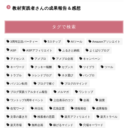
教材実践者さんの成果報告＆感想
タグで検索
3周年記念パーティー
5ステップ
AIツール
Amazonアソシエイト
ASP
ASPアフィリエイト
ふるさと納税
よくばりブログ
アドセンス
アメブロ
アメブロ企画
キャンペーン
キーワード
クッキー報酬
セブンス
ツイブラ
ツール
トラブル
トレンドブログ
ネタ選び
バンブロ
パソコン転売
ブログで稼ぐ
ブログのマインド
ブログ実践リアルタイム報告
メルマガ
ワントップ
ワントップ3周年イベント
上位表示のコツ
企画
副業
在宅ワーク
外注化
広告設置
情報発信
成果報告
文章の書き方
検索者の意図
楽天アフィリエイト
楽天トラベル
楽天市場
無料企画
稼げるマインド
穴場キーワード