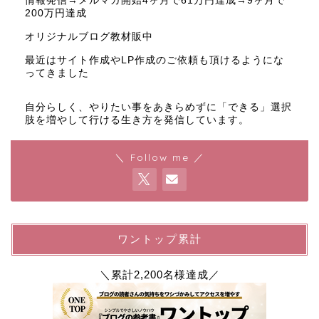
情報発信→メルマガ開始4ヶ月で61万円達成→9ヶ月で
200万円達成
オリジナルブログ教材販中
最近はサイト作成やLP作成のご依頼も頂けるようにな
ってきました
自分らしく、やりたい事をあきらめずに「できる」選択
肢を増やして行ける生き方を発信しています。
＼ Follow me ／
ワントップ累計
＼累計2,200名様達成／