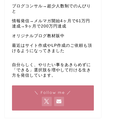
ブログコンサル→超少人数制でのんびり
と
情報発信→メルマガ開始4ヶ月で61万円
達成→9ヶ月で200万円達成
オリジナルブログ教材販中
最近はサイト作成やLP作成のご依頼も頂
けるようになってきました
自分らしく、やりたい事をあきらめずに
「できる」選択肢を増やして行ける生き
方を発信しています。
＼ Follow me ／