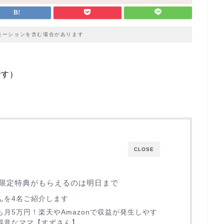
モーションを含む場合があります
です）
CLOSE
の限定特典がもらえるのは明日まで
んを4名ご紹介します
月5万円！楽天やAmazonで収益が発生しやす
得意なママ【すずさん】