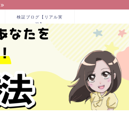
検証ブログ【リアル実
況】