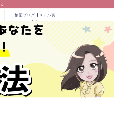
検証ブログ【リアル実
況】