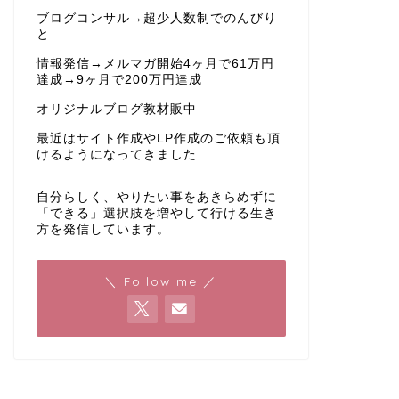
ブログコンサル→超少人数制でのんびり
と
情報発信→メルマガ開始4ヶ月で61万円
達成→9ヶ月で200万円達成
オリジナルブログ教材販中
最近はサイト作成やLP作成のご依頼も頂
けるようになってきました
自分らしく、やりたい事をあきらめずに
「できる」選択肢を増やして行ける生き
方を発信しています。
＼ Follow me ／