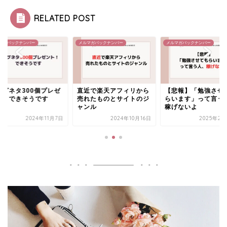
RELATED POST
メルマガバックナンバー
メルマガバックナンバー
メルマガバックナンバー
直近で楽天アフィリから
【悲報】「勉強させても
ブログネタ300
売れたものとサイトのジ
らいます」って言う人、
ント！できそう
ャンル
稼げないよ
2024年10月16日
2025年2月26日
202