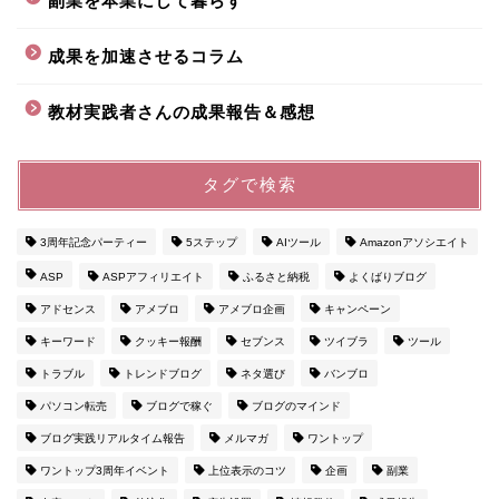
副業を本業にして暮らす
成果を加速させるコラム
教材実践者さんの成果報告＆感想
タグで検索
3周年記念パーティー
5ステップ
AIツール
Amazonアソシエイト
ASP
ASPアフィリエイト
ふるさと納税
よくばりブログ
アドセンス
アメブロ
アメブロ企画
キャンペーン
キーワード
クッキー報酬
セブンス
ツイブラ
ツール
トラブル
トレンドブログ
ネタ選び
バンブロ
パソコン転売
ブログで稼ぐ
ブログのマインド
ブログ実践リアルタイム報告
メルマガ
ワントップ
ワントップ3周年イベント
上位表示のコツ
企画
副業