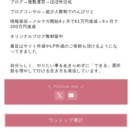
ブログ→複数運営→ほぼ外注化
ブログコンサル→超少人数制でのんびりと
情報発信→メルマガ開始4ヶ月で61万円達成→9ヶ月で
200万円達成
オリジナルブログ教材販中
最近はサイト作成やLP作成のご依頼も頂けるようにな
ってきました
自分らしく、やりたい事をあきらめずに「できる」選択
肢を増やして行ける生き方を発信しています。
＼ Follow me ／
ワントップ累計