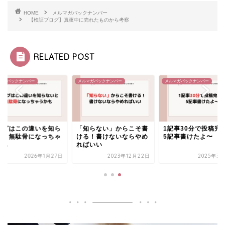
HOME
メルマガバックナンバー
【検証ブログ】真夜中に売れたものから考察
RELATED POST
マガバックナンバー
メルマガバックナンバー
メルマガバックナンバー
ログはこの違いを知ら
「知らない」からこそ書
1記事30分で投稿完
いと無駄骨になっちゃ
ける！書けないならやめ
5記事書けたよ〜
かも
ればいい
2026年1月27日
2023年12月22日
2025年3月