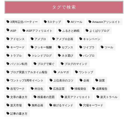
タグで検索
3周年記念パーティー
5ステップ
AIツール
Amazonアソシエイト
ASP
ASPアフィリエイト
ふるさと納税
よくばりブログ
アドセンス
アメブロ
アメブロ企画
キャンペーン
キーワード
クッキー報酬
セブンス
ツイブラ
ツール
トラブル
トレンドブログ
ネタ選び
バンブロ
パソコン転売
ブログで稼ぐ
ブログのマインド
ブログ実践リアルタイム報告
メルマガ
ワントップ
ワントップ3周年イベント
上位表示のコツ
企画
副業
在宅ワーク
外注化
広告設置
情報発信
成果報告
文章の書き方
検索者の意図
楽天アフィリエイト
楽天トラベル
楽天市場
無料企画
稼げるマインド
穴場キーワード
記事の書き方