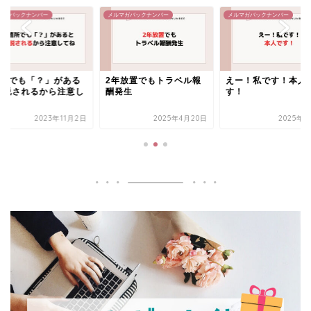
メルマガバックナンバー
メルマガバックナンバー
メルマガバックナンバー
2年放置でもトラベル報
えー！私です！本人で
1箇所でも「？」
酬発生
す！
と離脱されるから
てね
2025年4月20日
2025年8月5日
2023