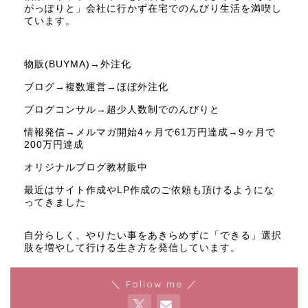
がっぽりと」会社に行かず在宅でのんびり生活を満喫し
ています。
物販(BUYMA)→外注化
ブログ→複数運営→ほぼ外注化
ブログコンサル→超少人数制でのんびりと
情報発信→メルマガ開始4ヶ月で61万円達成→9ヶ月で
200万円達成
オリジナルブログ教材販中
最近はサイト作成やLP作成のご依頼も頂けるようにな
ってきました
自分らしく、やりたい事をあきらめずに「できる」選択
肢を増やして行ける生き方を発信しています。
＼ Follow me ／