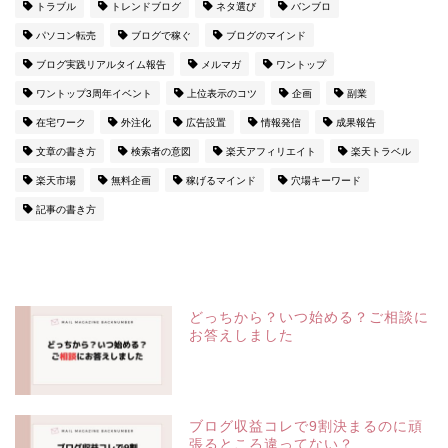
トラブル
トレンドブログ
ネタ選び
バンブロ
パソコン転売
ブログで稼ぐ
ブログのマインド
ブログ実践リアルタイム報告
メルマガ
ワントップ
ワントップ3周年イベント
上位表示のコツ
企画
副業
在宅ワーク
外注化
広告設置
情報発信
成果報告
文章の書き方
検索者の意図
楽天アフィリエイト
楽天トラベル
楽天市場
無料企画
稼げるマインド
穴場キーワード
記事の書き方
どっちから？いつ始める？ご相談に
お答えしました
ブログ収益コレで9割決まるのに頑
張るところ違ってない？