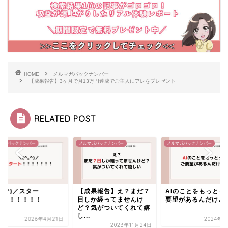
HOME
メルマガバックナンバー
【成果報告】3ヶ月で月13万円達成でご主人にアレをプレゼント
RELATED POST
マガバックナンバー
メルマガバックナンバー
メルマガバックナンバー
^｡^)／スター
【成果報告】え？まだ７
AIのことをもっとっ
！！！！！！！
日しか経ってませんけ
要望があるんだけど
ど？気がついてくれて嬉
し...
2026年4月21日
2024年3
2023年11月24日