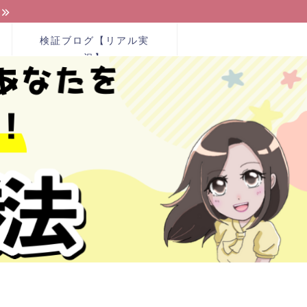
検証ブログ【リアル実
況】