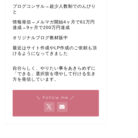
ブログコンサル→超少人数制でのんびり
と
情報発信→メルマガ開始4ヶ月で61万円
達成→9ヶ月で200万円達成
オリジナルブログ教材販中
最近はサイト作成やLP作成のご依頼も頂
けるようになってきました
自分らしく、やりたい事をあきらめずに
「できる」選択肢を増やして行ける生き
方を発信しています。
＼ Follow me ／