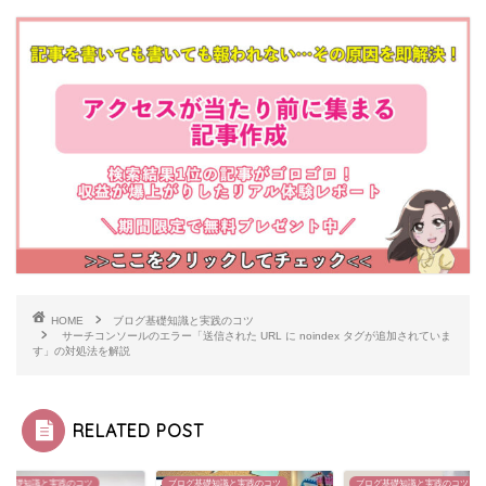
HOME
ブログ基礎知識と実践のコツ
サーチコンソールのエラー「送信された URL に noindex タグが追加されていま
す」の対処法を解説
RELATED POST
グ基礎知識と実践のコツ
ブログ基礎知識と実践のコツ
ブログ基礎知識と実践のコツ