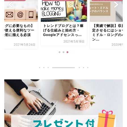
ブログに必要なもの】
トレンドブログとは？稼
【実績で解説】収益
料で使える便利なツー
げる仕組みと始め方・
定させるにはショー
＆最初に揃える必須
Googleアドセンスっ...
ミドル・ロングのバ
.
ン...
2021年5月18日
2021年5月26日
2020年9月