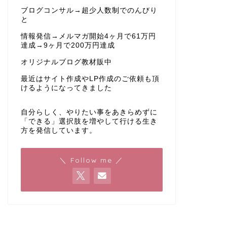
ブログコンサル→超少人数制でのんびり
と
情報発信→メルマガ開始4ヶ月で61万円
達成→9ヶ月で200万円達成
オリジナルブログ教材販中
最近はサイト作成やLP作成のご依頼も頂
けるようになってきました
自分らしく、やりたい事をあきらめずに
「できる」選択肢を増やして行ける生き
方を発信しています。
＼ Follow me ／