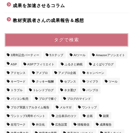
成果を加速させるコラム
教材実践者さんの成果報告＆感想
タグで検索
3周年記念パーティー
5ステップ
AIツール
Amazonアソシエイト
ASP
ASPアフィリエイト
ふるさと納税
よくばりブログ
アドセンス
アメブロ
アメブロ企画
キャンペーン
キーワード
クッキー報酬
セブンス
ツイブラ
ツール
トラブル
トレンドブログ
ネタ選び
バンブロ
パソコン転売
ブログで稼ぐ
ブログのマインド
ブログ実践リアルタイム報告
メルマガ
ワントップ
ワントップ3周年イベント
上位表示のコツ
企画
副業
在宅ワーク
外注化
広告設置
情報発信
成果報告