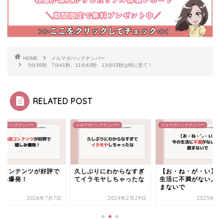
HOME
メルマガバックナンバー
5分39秒、7分41秒、11分43秒、13分03秒は特に見て！
RELATED POST
ナンバー
メルマガバックナンバー
メルマガバックナンバー
テンツが好評で
久しぶりにわからなすぎ
【お・ね・が・い】今の
発！
てイラモヤしちゃったな
生活に不満がない人は読
まないで
2026年7月7日
2024年2月29日
2025年6月8日