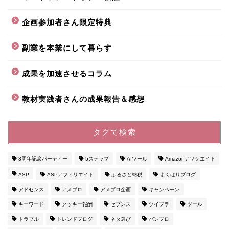
企画参加者さん限定特典
副業を本業にして暮らす
成果を加速させるコラム
教材実践者さんの成果報告＆感想
タグで検索
3周年記念パーティー
5ステップ
AIツール
Amazonアソシエイト
ASP
ASPアフィリエイト
ふるさと納税
よくばりブログ
アドセンス
アメブロ
アメブロ企画
キャンペーン
キーワード
クッキー報酬
セブンス
ツイブラ
ツール
トラブル
トレンドブログ
ネタ選び
バンブロ