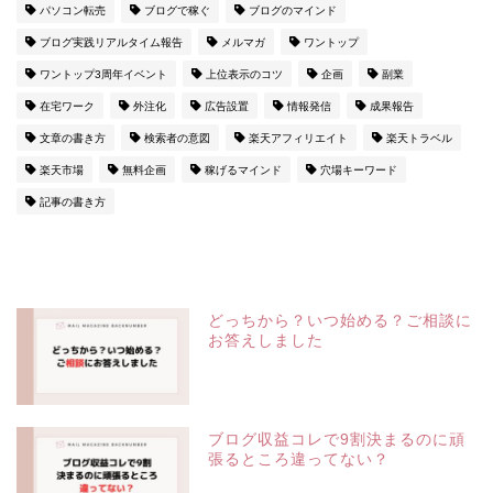
パソコン転売
ブログで稼ぐ
ブログのマインド
ブログ実践リアルタイム報告
メルマガ
ワントップ
ワントップ3周年イベント
上位表示のコツ
企画
副業
在宅ワーク
外注化
広告設置
情報発信
成果報告
文章の書き方
検索者の意図
楽天アフィリエイト
楽天トラベル
楽天市場
無料企画
稼げるマインド
穴場キーワード
記事の書き方
どっちから？いつ始める？ご相談に
お答えしました
ブログ収益コレで9割決まるのに頑
張るところ違ってない？