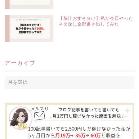
【脳汁おすそ分け】私が今日やった
ネタ探し全部書き出してみた
アーカイブ
ア
ー
カ
イ
ブ