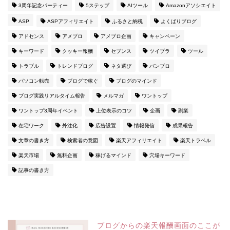
3周年記念パーティー
5ステップ
AIツール
Amazonアソシエイト
ASP
ASPアフィリエイト
ふるさと納税
よくばりブログ
アドセンス
アメブロ
アメブロ企画
キャンペーン
キーワード
クッキー報酬
セブンス
ツイブラ
ツール
トラブル
トレンドブログ
ネタ選び
バンブロ
パソコン転売
ブログで稼ぐ
ブログのマインド
ブログ実践リアルタイム報告
メルマガ
ワントップ
ワントップ3周年イベント
上位表示のコツ
企画
副業
在宅ワーク
外注化
広告設置
情報発信
成果報告
文章の書き方
検索者の意図
楽天アフィリエイト
楽天トラベル
楽天市場
無料企画
稼げるマインド
穴場キーワード
記事の書き方
ブログからの楽天報酬画面のここが