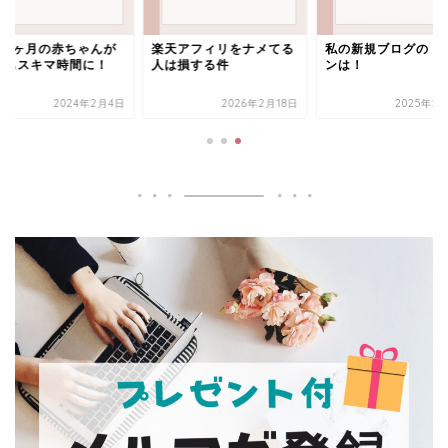
後3ヶ月の赤ちゃんが
楽天アフィリをナメてる
私の新規ブログのド
てもスキマ時間に！
人は損する件
ンは！
2024年2月4日
2026年2月18日
2025年2