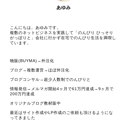
あゆみ
こんにちは。あゆみです。
複数のネットビジネスを実践して「のんびり ひっそり
がっぽりと」会社に行かず在宅でのんびり生活を満喫し
ています。
物販(BUYMA)→外注化
ブログ→複数運営→ほぼ外注化
ブログコンサル→超少人数制でのんびりと
情報発信→メルマガ開始4ヶ月で61万円達成→9ヶ月で
200万円達成
オリジナルブログ教材販中
最近はサイト作成やLP作成のご依頼も頂けるようにな
ってきました