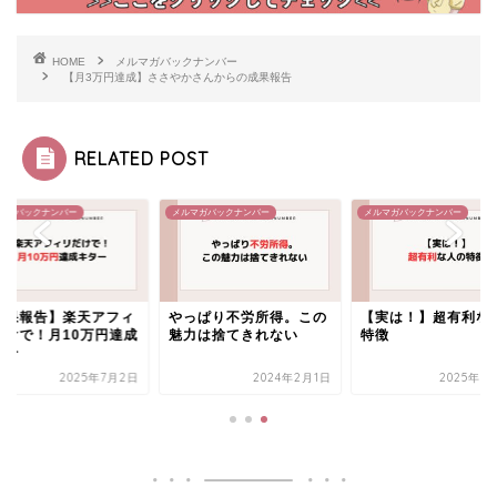
HOME
メルマガバックナンバー
【月3万円達成】ささやかさんからの成果報告
RELATED POST
マガバックナンバー
メルマガバックナンバー
メルマガバックナンバー
成果報告】楽天アフィ
やっぱり不労所得。この
【実は！】超有利な
だけで！月10万円達成
魅力は捨てきれない
特徴
ター
2025年7月2日
2024年2月1日
2025年6