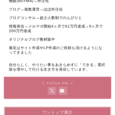
物販(BUYMA)→外注化
ブログ→複数運営→ほぼ外注化
ブログコンサル→超少人数制でのんびりと
情報発信→メルマガ開始4ヶ月で61万円達成→9ヶ月で
200万円達成
オリジナルブログ教材販中
最近はサイト作成やLP作成のご依頼も頂けるようにな
ってきました
自分らしく、やりたい事をあきらめずに「できる」選択
肢を増やして行ける生き方を発信しています。
＼ Follow me ／
ワントップ累計