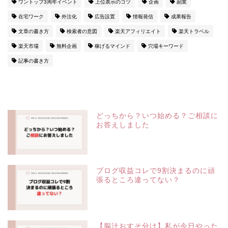
ワントップ3周年イベント
上位表示のコツ
企画
副業
在宅ワーク
外注化
広告設置
情報発信
成果報告
文章の書き方
検索者の意図
楽天アフィリエイト
楽天トラベル
楽天市場
無料企画
稼げるマインド
穴場キーワード
記事の書き方
どっちから？いつ始める？ご相談に
お答えしました
ブログ収益コレで9割決まるのに頑
張るところ違ってない？
【脳汁おすそ分け】私が今日やった