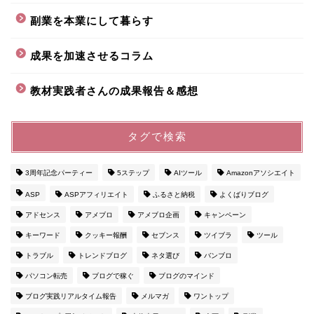
副業を本業にして暮らす
成果を加速させるコラム
教材実践者さんの成果報告＆感想
タグで検索
3周年記念パーティー
5ステップ
AIツール
Amazonアソシエイト
ASP
ASPアフィリエイト
ふるさと納税
よくばりブログ
アドセンス
アメブロ
アメブロ企画
キャンペーン
キーワード
クッキー報酬
セブンス
ツイブラ
ツール
トラブル
トレンドブログ
ネタ選び
バンブロ
パソコン転売
ブログで稼ぐ
ブログのマインド
ブログ実践リアルタイム報告
メルマガ
ワントップ