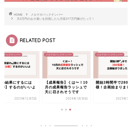
HOME
メルマガバックナンバー
月3万円のお小遣いを目指したら月収377万円稼げたって！
RELATED POST
マガバックナンバー
メルマガバックナンバー
メルマガバックナンバー
望の結果にするには
【成果報告】くは〜！10
開始3時間半で280名
分解】するのがいいよ
月の成果報告ラッシュで
様！企画始まりまし
天に召されそうです
2023年12月5日
2024年1月30日
2025年5月