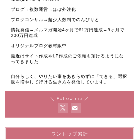
ブログ→複数運営→ほぼ外注化
ブログコンサル→超少人数制でのんびりと
情報発信→メルマガ開始4ヶ月で61万円達成→9ヶ月で
200万円達成
オリジナルブログ教材販中
最近はサイト作成やLP作成のご依頼も頂けるようにな
ってきました
自分らしく、やりたい事をあきらめずに「できる」選択
肢を増やして行ける生き方を発信しています。
＼ Follow me ／
ワントップ累計