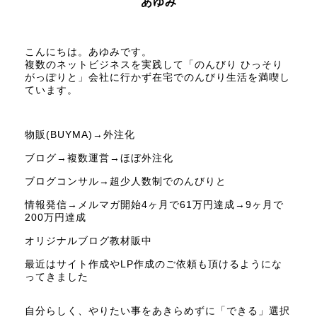
あゆみ
こんにちは。あゆみです。
複数のネットビジネスを実践して「のんびり ひっそり
がっぽりと」会社に行かず在宅でのんびり生活を満喫し
ています。
物販(BUYMA)→外注化
ブログ→複数運営→ほぼ外注化
ブログコンサル→超少人数制でのんびりと
情報発信→メルマガ開始4ヶ月で61万円達成→9ヶ月で
200万円達成
オリジナルブログ教材販中
最近はサイト作成やLP作成のご依頼も頂けるようにな
ってきました
自分らしく、やりたい事をあきらめずに「できる」選択