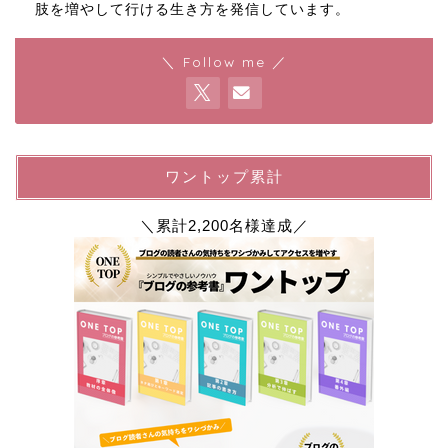
肢を増やして行ける生き方を発信しています。
＼ Follow me ／
ワントップ累計
＼累計2,200名様達成／