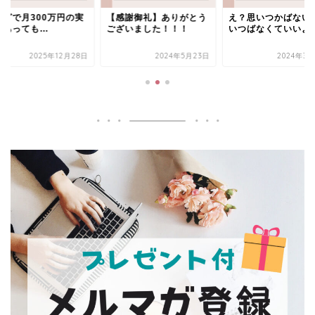
ログで月300万円の実
【感謝御礼】ありがとう
え？思いつかばない
があっても…
ございました！！！
いつばなくていいよ
2025年12月28日
2024年5月23日
2024年3月