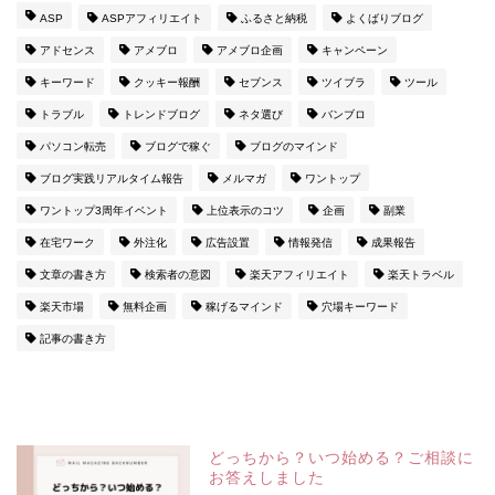
ASP
ASPアフィリエイト
ふるさと納税
よくばりブログ
アドセンス
アメブロ
アメブロ企画
キャンペーン
キーワード
クッキー報酬
セブンス
ツイブラ
ツール
トラブル
トレンドブログ
ネタ選び
バンブロ
パソコン転売
ブログで稼ぐ
ブログのマインド
ブログ実践リアルタイム報告
メルマガ
ワントップ
ワントップ3周年イベント
上位表示のコツ
企画
副業
在宅ワーク
外注化
広告設置
情報発信
成果報告
文章の書き方
検索者の意図
楽天アフィリエイト
楽天トラベル
楽天市場
無料企画
稼げるマインド
穴場キーワード
記事の書き方
どっちから？いつ始める？ご相談に
お答えしました