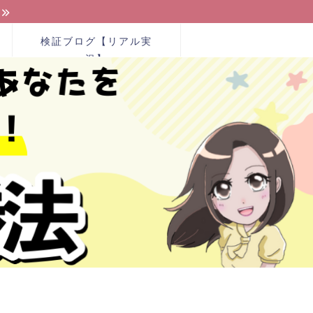
検証ブログ【リアル実
況】