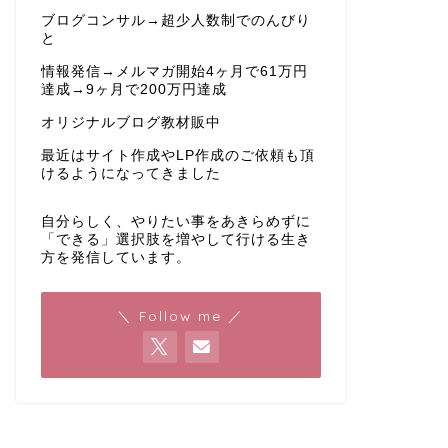
ブログコンサル→超少人数制でのんびり
と
情報発信→メルマガ開始4ヶ月で61万円
達成→9ヶ月で200万円達成
オリジナルブログ教材販中
最近はサイト作成やLP作成のご依頼も頂
けるようになってきました
自分らしく、やりたい事をあきらめずに
「できる」選択肢を増やして行ける生き
方を発信しています。
＼ Follow me ／