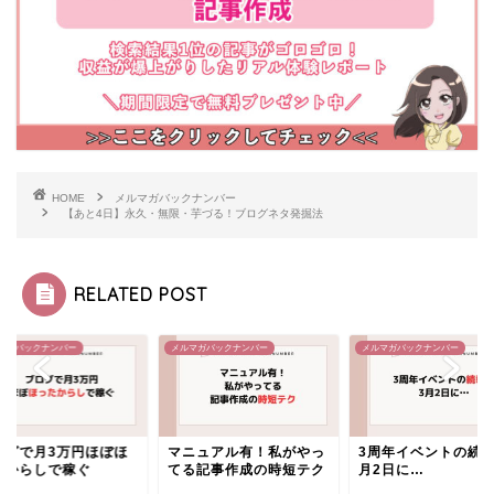
HOME
メルマガバックナンバー
【あと4日】永久・無限・芋づる！ブログネタ発掘法
RELATED POST
マガバックナンバー
メルマガバックナンバー
メルマガバックナンバー
ログで月3万円ほぼほ
マニュアル有！私がやっ
3周年イベントの続報
たからしで稼ぐ
てる記事作成の時短テク
月2日に…