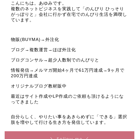
こんにちは。あゆみです。
複数のネットビジネスを実践して「のんびり ひっそり
がっぽりと」会社に行かず在宅でのんびり生活を満喫し
ています。
物販(BUYMA)→外注化
ブログ→複数運営→ほぼ外注化
ブログコンサル→超少人数制でのんびりと
情報発信→メルマガ開始4ヶ月で61万円達成→9ヶ月で
200万円達成
オリジナルブログ教材販中
最近はサイト作成やLP作成のご依頼も頂けるようにな
ってきました
自分らしく、やりたい事をあきらめずに「できる」選択
肢を増やして行ける生き方を発信しています。
＼ Follow me ／