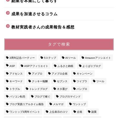
副業を本業にして暮らす
成果を加速させるコラム
教材実践者さんの成果報告＆感想
タグで検索
3周年記念パーティー
5ステップ
AIツール
Amazonアソシエイト
ASP
ASPアフィリエイト
ふるさと納税
よくばりブログ
アドセンス
アメブロ
アメブロ企画
キャンペーン
キーワード
クッキー報酬
セブンス
ツイブラ
ツール
トラブル
トレンドブログ
ネタ選び
バンブロ
パソコン転売
ブログで稼ぐ
ブログのマインド
ブログ実践リアルタイム報告
メルマガ
ワントップ
ワントップ3周年イベント
上位表示のコツ
企画
副業