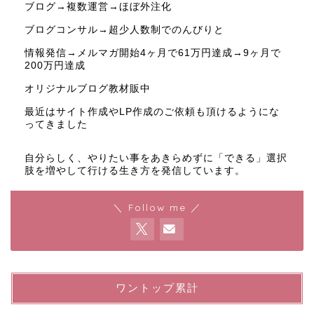
ブログ→複数運営→ほぼ外注化
ブログコンサル→超少人数制でのんびりと
情報発信→メルマガ開始4ヶ月で61万円達成→9ヶ月で
200万円達成
オリジナルブログ教材販中
最近はサイト作成やLP作成のご依頼も頂けるようにな
ってきました
自分らしく、やりたい事をあきらめずに「できる」選択
肢を増やして行ける生き方を発信しています。
＼ Follow me ／
ワントップ累計