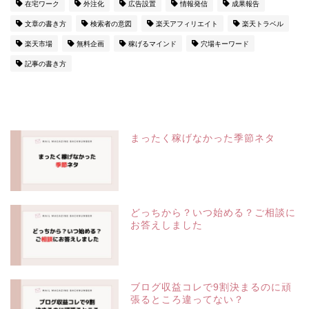
在宅ワーク
外注化
広告設置
情報発信
成果報告
文章の書き方
検索者の意図
楽天アフィリエイト
楽天トラベル
楽天市場
無料企画
稼げるマインド
穴場キーワード
記事の書き方
まったく稼げなかった季節ネタ
どっちから？いつ始める？ご相談に
お答えしました
ブログ収益コレで9割決まるのに頑
張るところ違ってない？