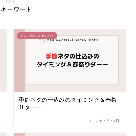
― TAG ―
場キーワード
メルマガバックナンバー
季節ネタの仕込みのタイミング＆春祭
りダーー
日
2026年2月20日