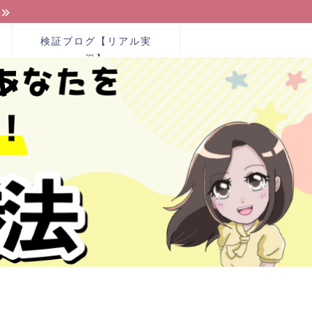
検証ブログ【リアル実
況】