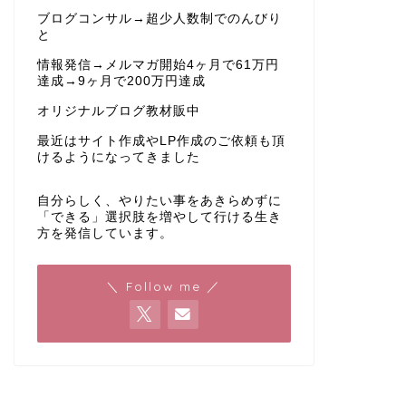
ブログコンサル→超少人数制でのんびり
と
情報発信→メルマガ開始4ヶ月で61万円
達成→9ヶ月で200万円達成
オリジナルブログ教材販中
最近はサイト作成やLP作成のご依頼も頂
けるようになってきました
自分らしく、やりたい事をあきらめずに
「できる」選択肢を増やして行ける生き
方を発信しています。
＼ Follow me ／