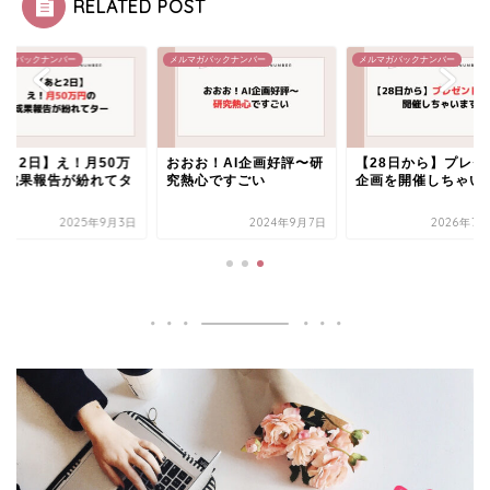
RELATED POST
マガバックナンバー
メルマガバックナンバー
メルマガバックナンバー
あと2日】え！月50万
おおお！AI企画好評〜研
【28日から】プレゼ
の成果報告が紛れてタ
究熱心ですごい
企画を開催しちゃい
2025年9月3日
2024年9月7日
2026年7月