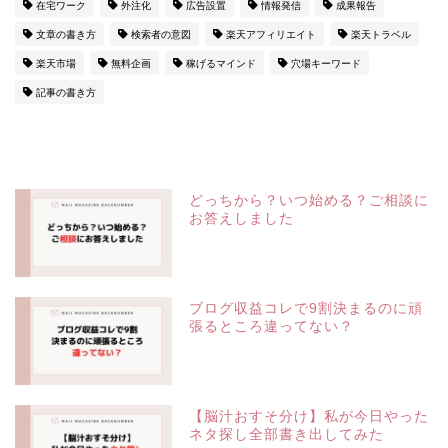
在宅ワーク
外注化
広告設置
情報発信
成果報告
文章の書き方
検索者の意図
楽天アフィリエイト
楽天トラベル
楽天市場
無料企画
稼げるマインド
穴場キーワード
記事の書き方
どっちから？いつ始める？ご相談に
お答えしました
ブログ収益コレで9割決まるのに頑
張るところ違ってない？
【脳汁おすそ分け】私が今日やった
ネタ探し全部書き出してみた