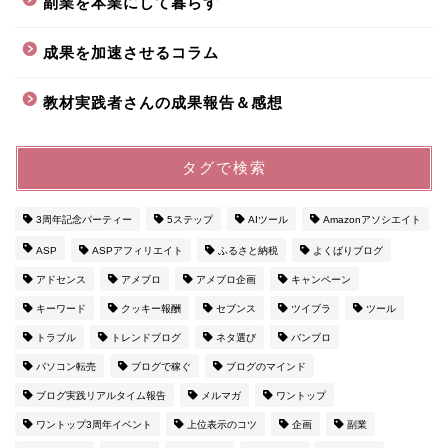
副業を本業にして暮らす
成果を加速させるコラム
教材実践者さんの成果報告＆感想
タグで検索
3周年記念パーティー
5ステップ
AIツール
Amazonアソシエイト
ASP
ASPアフィリエイト
ふるさと納税
よくばりブログ
アドセンス
アメブロ
アメブロ企画
キャンペーン
キーワード
クッキー報酬
セブンス
ツイブラ
ツール
トラブル
トレンドブログ
ネタ選び
バンブロ
パソコン転売
ブログで稼ぐ
ブログのマインド
ブログ実践リアルタイム報告
メルマガ
ワントップ
ワントップ3周年イベント
上位表示のコツ
企画
副業