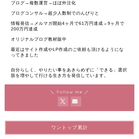
ブログ→複数運営→ほぼ外注化
ブログコンサル→超少人数制でのんびりと
情報発信→メルマガ開始4ヶ月で61万円達成→9ヶ月で
200万円達成
オリジナルブログ教材販中
最近はサイト作成やLP作成のご依頼も頂けるようにな
ってきました
自分らしく、やりたい事をあきらめずに「できる」選択
肢を増やして行ける生き方を発信しています。
＼ Follow me ／
ワントップ累計