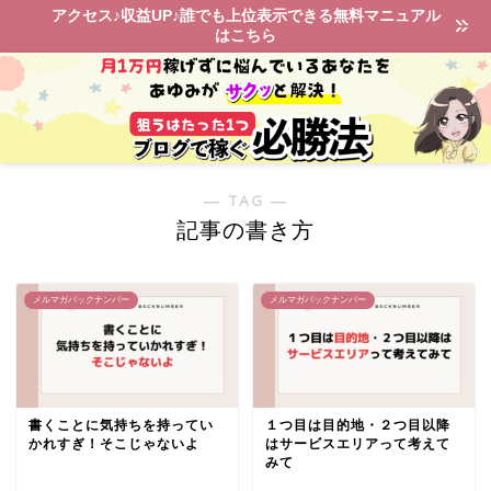
アクセス♪収益UP♪誰でも上位表示できる無料マニュアル
はこちら
― TAG ―
記事の書き方
メルマガバックナンバー
メルマガバックナンバー
書くことに気持ちを持ってい
１つ目は目的地・２つ目以降
かれすぎ！そこじゃないよ
はサービスエリアって考えて
みて